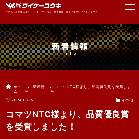
特急品・単品加工はお任せ、レーザー加工、精密板金、製缶溶接ならワイケーコウキ
新着情報
ホー
新着情
コマツNTC様より、品質優良賞を受賞しま
ム
報
した！
2024.06.19
その他
コマツNTC様より、品質優良賞
を受賞しました！